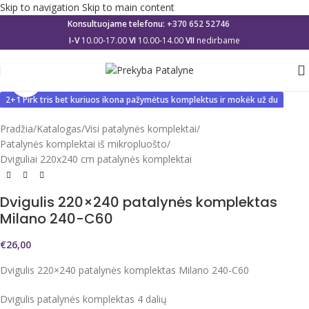
Skip to navigation
Skip to main content
Konsultuojame telefonu:
+370 652 52746
I-V
10.00-17.00
VI
10.00-14.00
VII
nedirbame
Click to enlarge
2+1 Pirk tris bet kuriuos ikona pažymėtus komplektus ir mokėk už du
Pradžia
/
Katalogas
/
Visi patalynės komplektai
/
Patalynės komplektai iš mikropluošto
/
Dviguliai 220x240 cm patalynės komplektai
Dvigulis 220×240 patalynės komplektas
Milano 240-C60
€
26,00
Dvigulis 220×240 patalynės komplektas Milano 240-C60
Dvigulis patalynės komplektas 4 dalių