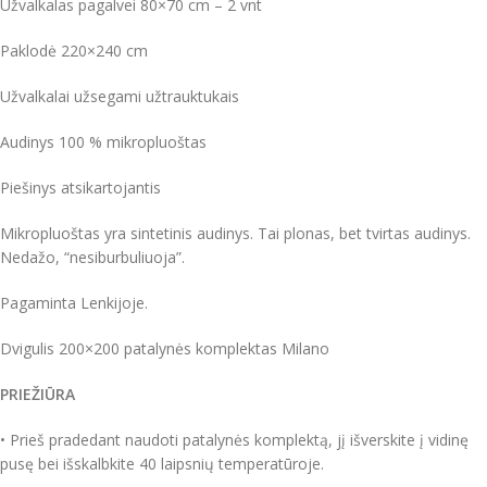
Užvalkalas pagalvei 80×70 cm – 2 vnt
Paklodė 220×240 cm
Užvalkalai užsegami užtrauktukais
Audinys 100 % mikropluoštas
Piešinys atsikartojantis
Mikropluoštas yra sintetinis audinys. Tai plonas, bet tvirtas audinys.
Nedažo, “nesiburbuliuoja”.
Pagaminta Lenkijoje.
Dvigulis 200×200 patalynės komplektas Milano
PRIEŽIŪRA
• Prieš pradedant naudoti patalynės komplektą, jį išverskite į vidinę
pusę bei išskalbkite 40 laipsnių temperatūroje.