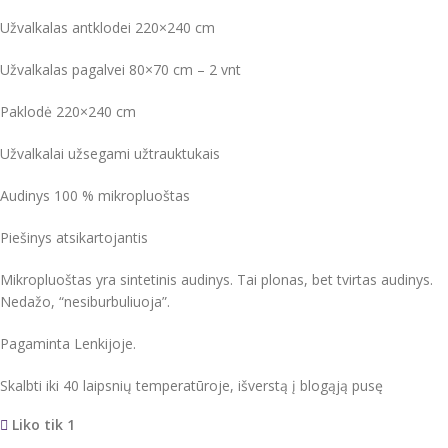
Užvalkalas antklodei 220×240 cm
Užvalkalas pagalvei 80×70 cm – 2 vnt
Paklodė 220×240 cm
Užvalkalai užsegami užtrauktukais
Audinys 100 % mikropluoštas
Piešinys atsikartojantis
Mikropluoštas yra sintetinis audinys. Tai plonas, bet tvirtas audinys.
Nedažo, “nesiburbuliuoja”.
Pagaminta Lenkijoje.
Skalbti iki 40 laipsnių temperatūroje, išverstą į blogąją pusę
Liko tik 1