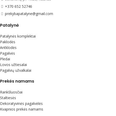
+370 652 52746
prekybapatalyne@gmail.com
Patalynė
Patalynės komplektai
Paklodės
Antklodės
Pagalvės
Pledai
Lovos užtiesalai
Pagalvių užvalkalai
Prekės namams
Rankšluosčiai
Staltiesės
Dekoratyvinės pagalvėlės
Kvapnios prekės namams