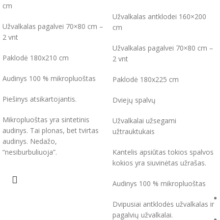
cm
Užvalkalas antklodei 160×200
Užvalkalas pagalvei 70×80 cm –
cm
2 vnt
Užvalkalas pagalvei 70×80 cm –
Paklodė 180x210 cm
2 vnt
Audinys 100 % mikropluoštas
Paklodė 180x225 cm
Piešinys atsikartojantis.
Dviejų spalvų
Mikropluoštas yra sintetinis
Užvalkalai užsegami
audinys. Tai plonas, bet tvirtas
užtrauktukais
audinys. Nedažo,
“nesiburbuliuoja”.
Kantelis apsiūtas tokios spalvos
kokios yra siuvinėtas užrašas.
Audinys 100 % mikropluoštas
Dvipusiai antklodės užvalkalas ir
pagalvių užvalkalai.