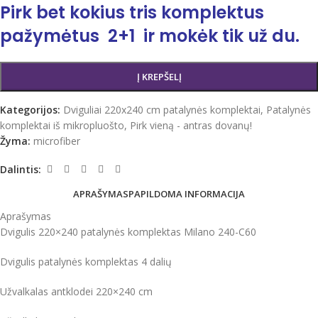
Pirk bet kokius tris komplektus
pažymėtus 2+1 ir mokėk tik už du.
Į KREPŠELĮ
Kategorijos:
Dviguliai 220x240 cm patalynės komplektai
,
Patalynės
komplektai iš mikropluošto
,
Pirk vieną - antras dovanų!
Žyma:
microfiber
Dalintis:
APRAŠYMAS
PAPILDOMA INFORMACIJA
Aprašymas
Dvigulis 220×240 patalynės komplektas Milano 240-C60
Dvigulis patalynės komplektas 4 dalių
Užvalkalas antklodei 220×240 cm