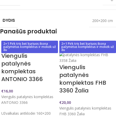
DYDIS
200×200 cm
Panašūs produktai
2+1 Pirk tris bet kuriuos ikona
2+1 Pirk tris bet kuriuos ikona
pažymėtus komplektus ir mokėk už
pažymėtus komplektus ir mokėk už
du
du
Viengulis
patalynės
Viengulis
komplektas
patalynės
ANTONIO 3366
komplektas FHB
3360 Žalia
€
16,00
Viengulis patalynės komplektas
ANTONIO 3366
€
20,00
Viengulis patalynės komplektas
Užvalkalas antklodei 160×200
FHB 3360 Žalia