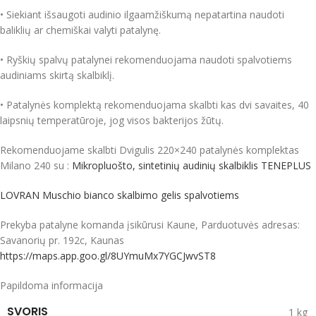
• Siekiant išsaugoti audinio ilgaamžiškumą nepatartina naudoti
baliklių ar chemiškai valyti patalynę.
• Ryškių spalvų patalynei rekomenduojama naudoti spalvotiems
audiniams skirtą skalbiklį.
• Patalynės komplektą rekomenduojama skalbti kas dvi savaites, 40
laipsnių temperatūroje, jog visos bakterijos žūtų.
Rekomenduojame skalbti Dvigulis 220×240 patalynės komplektas
Milano 240 su :
Mikropluošto, sintetinių audinių skalbiklis TENEPLUS
LOVRAN Muschio bianco skalbimo gelis spalvotiems
Prekyba patalyne komanda įsikūrusi Kaune, Parduotuvės adresas:
Savanorių pr. 192c, Kaunas
https://maps.app.goo.gl/8UYmuMx7YGCJwvST8
Papildoma informacija
SVORIS
1 kg