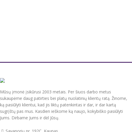
Mūsų įmonė įsikūrusi 2003 metais. Per šiuos darbo metus
sukaupėme daug patirties bei platų nuolatinių klientų ratą. Žinome,
ką pasiūlyti klientui, kad jis liktų patenkintas ir dar, ir dar kartą
sugrįštų pas mus. Kasdien ieškome ką naujo, kokybiško pasiūlyti
Jums. Dirbame Jums ir dėl Jūsų.
Savanorių pr. 192C, Kaunas