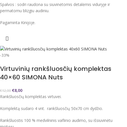
Spalvos : sodri raudona su siuvinėtomis detalėmis viduryje ir
permatomu blizgiu audiniu.
Pagaminta Kinijoje.
-33%
Virtuvinių rankšluosčių komplektas
40×60 SIMONA Nuts
€
8,00
€
12,00
Rankšluosčių komplektas virtuvei.
Komplektą sudaro 4 vnt. rankšluosčių 50x70 cm dydžio.
Rankšluostis 100 % medvilninis vaflinio audimo, su išsiuvinėtu
motyvu.