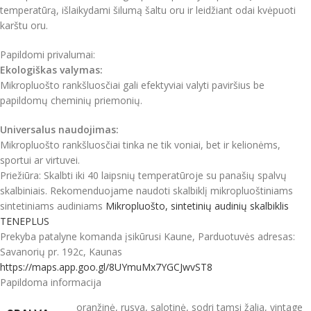
temperatūrą, išlaikydami šilumą šaltu oru ir leidžiant odai kvėpuoti
karštu oru.
Papildomi privalumai:
Ekologiškas valymas:
Mikropluošto rankšluosčiai gali efektyviai valyti paviršius be
papildomų cheminių priemonių.
Universalus naudojimas:
Mikropluošto rankšluosčiai tinka ne tik voniai, bet ir kelionėms,
sportui ar virtuvei.
Priežiūra: Skalbti iki 40 laipsnių temperatūroje su panašių spalvų
skalbiniais. Rekomenduojame naudoti skalbiklį mikropluoštiniams
sintetiniams audiniams
Mikropluošto, sintetinių audinių skalbiklis
TENEPLUS
Prekyba patalyne komanda įsikūrusi Kaune, Parduotuvės adresas:
Savanorių pr. 192c, Kaunas
https://maps.app.goo.gl/8UYmuMx7YGCJwvST8
Papildoma informacija
oranžinė
,
rusva
,
salotinė
,
sodri tamsi žalia
,
vintage