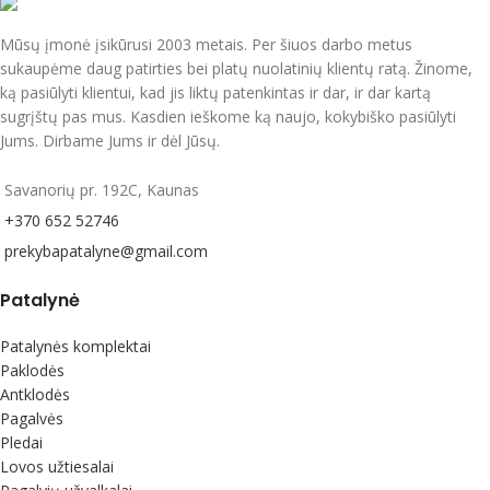
Mūsų įmonė įsikūrusi 2003 metais. Per šiuos darbo metus
sukaupėme daug patirties bei platų nuolatinių klientų ratą. Žinome,
ką pasiūlyti klientui, kad jis liktų patenkintas ir dar, ir dar kartą
sugrįštų pas mus. Kasdien ieškome ką naujo, kokybiško pasiūlyti
Jums. Dirbame Jums ir dėl Jūsų.
Savanorių pr. 192C, Kaunas
+370 652 52746
prekybapatalyne@gmail.com
Patalynė
Patalynės komplektai
Paklodės
Antklodės
Pagalvės
Pledai
Lovos užtiesalai