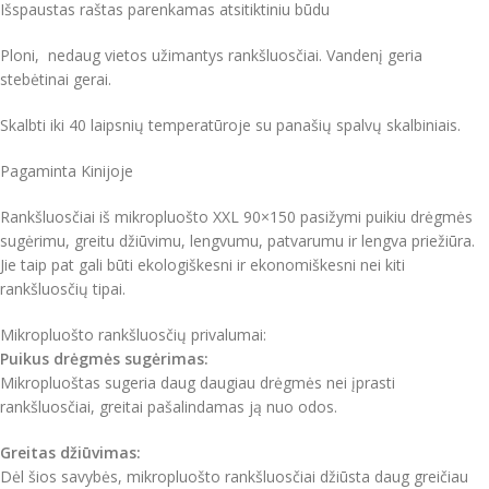
Išspaustas raštas parenkamas atsitiktiniu būdu
Ploni, nedaug vietos užimantys rankšluosčiai. Vandenį geria
stebėtinai gerai.
Skalbti iki 40 laipsnių temperatūroje su panašių spalvų skalbiniais.
Pagaminta Kinijoje
Rankšluosčiai iš mikropluošto XXL 90×150 pasižymi puikiu drėgmės
sugėrimu, greitu džiūvimu, lengvumu, patvarumu ir lengva priežiūra.
Jie taip pat gali būti ekologiškesni ir ekonomiškesni nei kiti
rankšluosčių tipai.
Mikropluošto rankšluosčių privalumai:
Puikus drėgmės sugėrimas:
Mikropluoštas sugeria daug daugiau drėgmės nei įprasti
rankšluosčiai, greitai pašalindamas ją nuo odos.
Greitas džiūvimas:
Dėl šios savybės, mikropluošto rankšluosčiai džiūsta daug greičiau