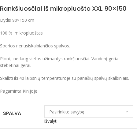
Rankšluosčiai iš mikropluošto XXL 90×150
Dydis 90×150 cm
100 % mikropluoštas
Sodrios nenusiskalbiančios spalvos.
Ploni, nedaug vietos užimantys rankšluosčiai. Vandenį geria
stebėtinai gerai.
Skalbti iki 40 laipsnių temperatūroje su panašių spalvų skalbiniais.
Pagaminta Kinijoje
SPALVA
Išvalyti