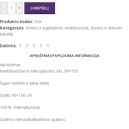
-
+
Į KREPŠELĮ
Produkto kodas:
N/A
Kategorijos:
Vonios ir paplūdimio rankšluosčiai
,
Vonios ir virtuvės
tekstilė
Dalintis:
APRAŠYMAS
PAPILDOMA INFORMACIJA
Aprašymas
Rankšluosčiai iš mikropluošto XXL 90×150
Super minkšti ir labai dideli
Dydis 90×150 cm
100 % mikropluoštas
Sodrios nenusiskalbiančios spalvos.