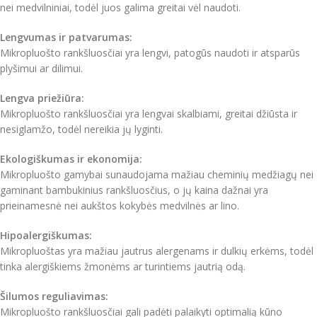
nei medvilniniai, todėl juos galima greitai vėl naudoti.
Lengvumas ir patvarumas:
Mikropluošto rankšluosčiai yra lengvi, patogūs naudoti ir atsparūs
plyšimui ar dilimui.
Lengva priežiūra:
Mikropluošto rankšluosčiai yra lengvai skalbiami, greitai džiūsta ir
nesiglamžo, todėl nereikia jų lyginti.
Ekologiškumas ir ekonomija:
Mikropluošto gamybai sunaudojama mažiau cheminių medžiagų nei
gaminant bambukinius rankšluosčius, o jų kaina dažnai yra
prieinamesnė nei aukštos kokybės medvilnės ar lino.
Hipoalergiškumas:
Mikropluoštas yra mažiau jautrus alergenams ir dulkių erkėms, todėl
tinka alergiškiems žmonėms ar turintiems jautrią odą.
Šilumos reguliavimas:
Mikropluošto rankšluosčiai gali padėti palaikyti optimalią kūno