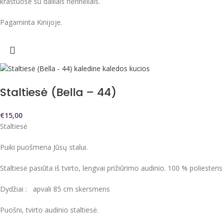
kraštuose su dailiais nėrinėliais.
Pagaminta Kinijoje.
Staltiesė (Bella – 44)
€
15,00
Staltiesė
Puiki puošmena Jūsų stalui.
Staltiesė pasiūta iš tvirto, lengvai prižiūrimo audinio. 100 % poliesteris
Dydžiai : apvali 85 cm skersmens
Puošni, tvirto audinio staltiesė.