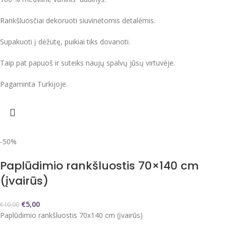
Rankšluosčiai dekoruoti siuvinėtomis detalėmis.
Supakuoti į dėžutę, puikiai tiks dovanoti.
Taip pat papuoš ir suteiks naujų spalvų jūsų virtuvėje.
Pagaminta Turkijoje.
-50%
Paplūdimio rankšluostis 70×140 cm
(įvairūs)
€
5,00
€
10,00
Paplūdimio rankšluostis 70x140 cm (įvairūs)