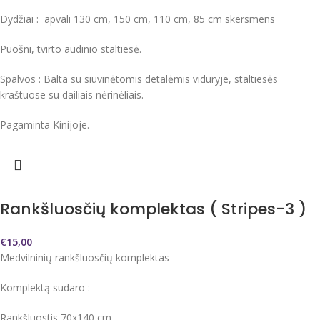
Dydžiai : apvali 130 cm, 150 cm, 110 cm, 85 cm skersmens
Puošni, tvirto audinio staltiesė.
Spalvos : Balta su siuvinėtomis detalėmis viduryje, staltiesės
kraštuose su dailiais nėrinėliais.
Pagaminta Kinijoje.
Rankšluosčių komplektas ( Stripes-3 )
€
15,00
Medvilninių rankšluosčių komplektas
Komplektą sudaro :
Rankšluostis 70x140 cm