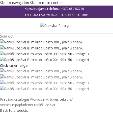
Skip to navigation
Skip to main content
Konsultuojame telefonu:
+370 652 52746
I-V
10.00-17.00
VI
10.00-14.00
VII
nedirbame
Sold out
Click to enlarge
Pradžia
/
Katalogas
/
Vonios ir virtuvės tekstilė
/
Vonios ir paplūdimio rankšluosčiai
Back to products